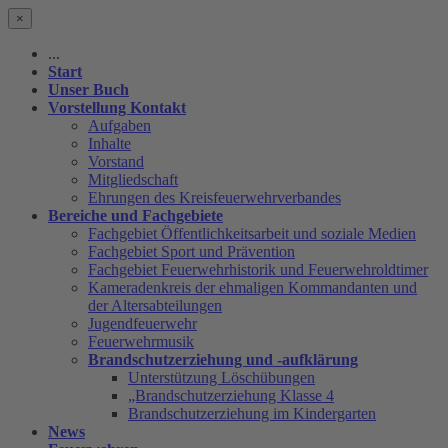
×
...
Start
Unser Buch
Vorstellung Kontakt
Aufgaben
Inhalte
Vorstand
Mitgliedschaft
Ehrungen des Kreisfeuerwehrverbandes
Bereiche und Fachgebiete
Fachgebiet Öffentlichkeitsarbeit und soziale Medien
Fachgebiet Sport und Prävention
Fachgebiet Feuerwehrhistorik und Feuerwehroldtimer
Kameradenkreis der ehmaligen Kommandanten und
der Altersabteilungen
Jugendfeuerwehr
Feuerwehrmusik
Brandschutzerziehung und -aufklärung
Unterstützung Löschübungen
„Brandschutzerziehung Klasse 4
Brandschutzerziehung im Kindergarten
News