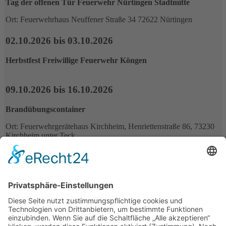
Tag der offenen Tür Feuerwehr Nürtingen Stadtmitte
Ort: Feuerwehrhaus Neuffener Straße 34 72622 Nürtingen
02.10.2026 bis 03.10.2026
Herbstfest Freiwillige Feuerwehr Köngen
09.10.2026 bis 16.10.2026
Brandübungscontainer
Ort: Feuerwehrgerätehaus Kirchheim, Henriettenstraße 86, 73230
Kirchheim unter Teck
Alle Termine
Kreisfeuerwehrverband Esslingen-Nürtingen
Portal der Feuerwehren im Landkreis Esslingen
Bahnhofstraße 2
73271 Holzmaden