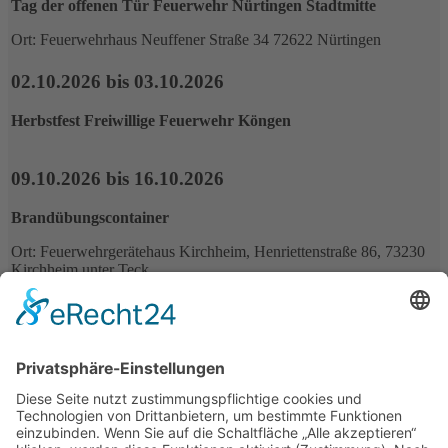
Tag der offenen Tür Feuerwehr Nürtingen Stadtmitte
Ort: Feuerwehrhaus Neuffener Straße 34 72622 Nürtingen
02.10.2026 bis 03.10.2026
Herbstfest Freiwillige Feuerwehr Köngen
09.10.2026 bis 16.10.2026
Brandübungscontainer
Ort: Feuerwehrgerätehaus Kirchheim, Henriettenstraße 86, 73230
Kirchheim unter Teck
Alle Termine
Kreisfeuerwehrverband Esslingen-Nürtingen
Portal der Feuerwehren im Landkreis Esslingen
Bahnhofstraße 2
73271 Holzmaden